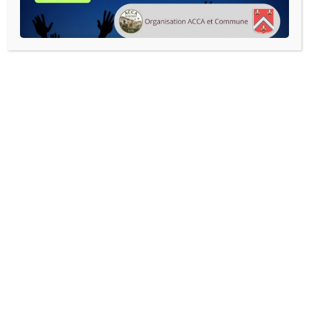
READ MORE
Agenda complet :
AOÛT 2026
JUILLET
SEPTEMBRE
LUN
MAR
MER
JEU
VEN
SAM
DIM
27
28
29
30
31
1
2
3
4
5
6
7
8
9