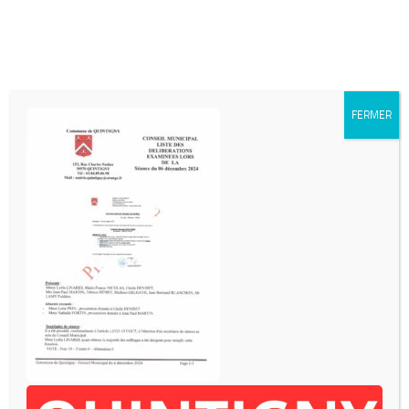
Skip to content
FERMER
INFOS DIVERSES
- Mairie de QUINTIGNY
153 rue Charles Nodier
39570 QUINTIGNY
03-84-85-06-98
- mairie.quintigny@orange.fr