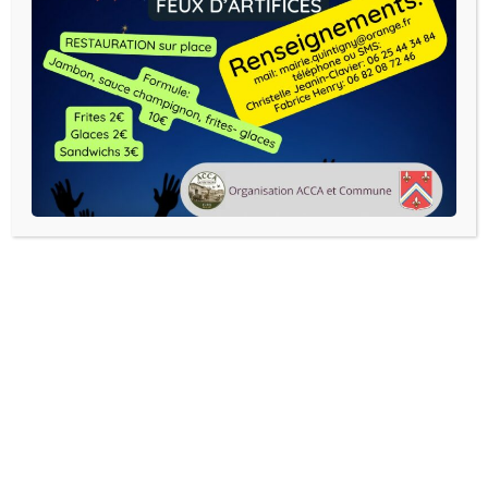
50 ans Foyer Rurale de
L’Etoile