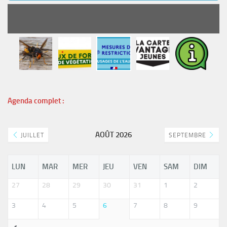
READ MORE
Agenda complet :
AOÛT 2026
JUILLET
SEPTEMBRE
LUN
MAR
MER
JEU
VEN
SAM
DIM
27
28
29
30
31
1
2
3
4
5
6
7
8
9