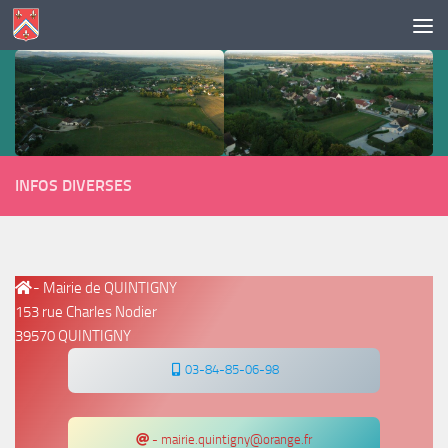
Skip to content
INFOS DIVERSES
- Mairie de QUINTIGNY
153 rue Charles Nodier
39570 QUINTIGNY
03-84-85-06-98
- mairie.quintigny@orange.fr