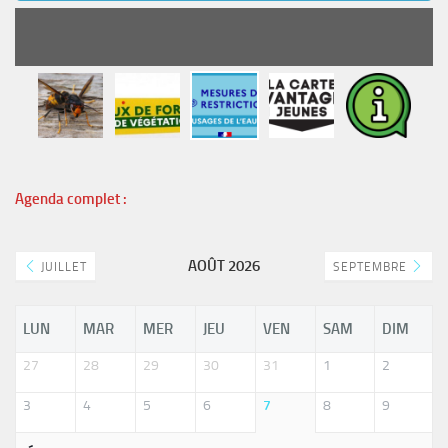
READ MORE
Agenda complet :
AOÛT 2026
JUILLET
SEPTEMBRE
LUN
MAR
MER
JEU
VEN
SAM
DIM
27
28
29
30
31
1
2
3
4
5
6
7
8
9