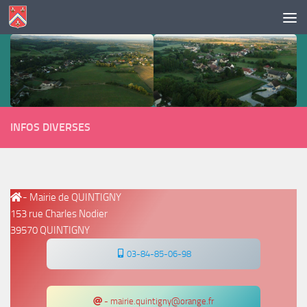
Skip to content
INFOS DIVERSES
- Mairie de QUINTIGNY
153 rue Charles Nodier
39570 QUINTIGNY
03-84-85-06-98
- mairie.quintigny@orange.fr