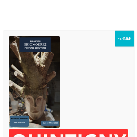
Skip to content
FERMER
INFOS DIVERSES
- Mairie de QUINTIGNY
153 rue Charles Nodier
39570 QUINTIGNY
03-84-85-06-98
- mairie.quintigny@orange.fr