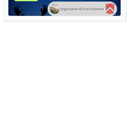
READ MORE
Agenda complet :
AOÛT 2026
JUILLET
SEPTEMBRE
LUN
MAR
MER
JEU
VEN
SAM
DIM
27
28
29
30
31
1
2
3
4
5
6
7
8
9
10
11
12
13
14
15
16