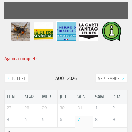
READ MORE
Agenda complet :
AOÛT 2026
JUILLET
SEPTEMBRE
LUN
MAR
MER
JEU
VEN
SAM
DIM
27
28
29
30
31
1
2
3
4
5
6
7
8
9