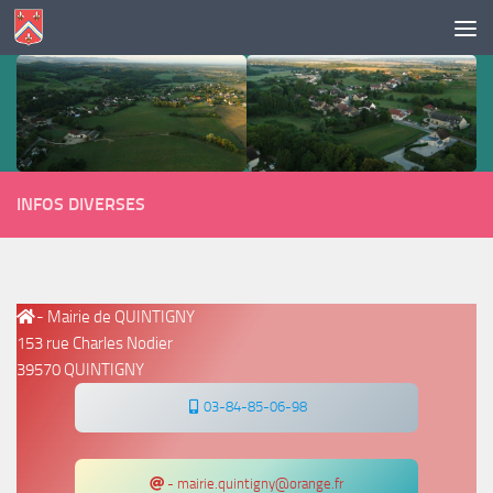
Skip to content
INFOS DIVERSES
- Mairie de QUINTIGNY
153 rue Charles Nodier
39570 QUINTIGNY
03-84-85-06-98
- mairie.quintigny@orange.fr