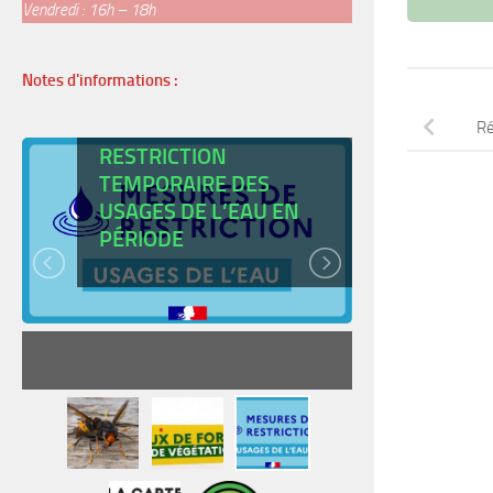
Vendredi : 16h – 18h
Notes d'informations :
ARRÊTÉ DE
Ré
RESTRICTION
TEMPORAIRE DES
USAGES DE L’EAU EN
CARTE
PÉRIODE
JEUNE
READ MORE
RE