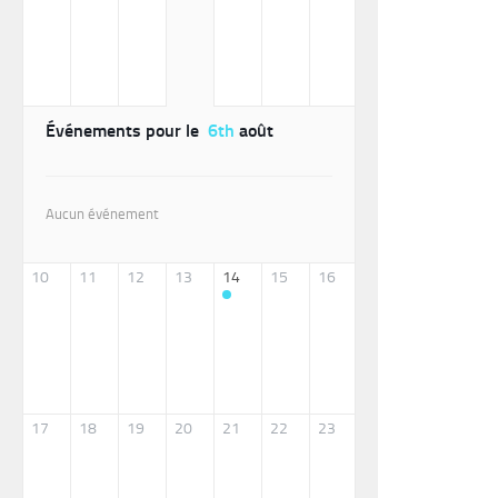
Événements pour le
6th
août
Aucun événement
10
11
12
13
14
15
16
17
18
19
20
21
22
23