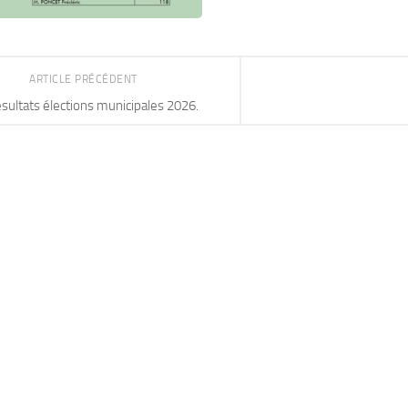
ARTICLE PRÉCÉDENT
sultats élections municipales 2026.
S AVANTAGES
S 2026-2027
MESSAGE DE
PRÉVENTION: JOUETS À
BASE DE SABLE
CONTENANT DE
AD MORE