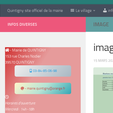
Quintigny site officiel de la mairie
Le village
inf
IMAGE
INFOS DIVERSES
ima
- Mairie de QUINTIGNY
153 rue Charles Nodier
15 MARS 20
39570 QUINTIGNY
03-84-85-06-98
- mairie.quintigny@orange.fr
Horaires d’ouverture:
Mercredi : 14h -18h