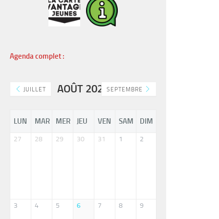
Agenda complet :
AOÛT 2026
JUILLET
SEPTEMBRE
LUN
MAR
MER
JEU
VEN
SAM
DIM
27
28
29
30
31
1
2
3
4
5
6
7
8
9