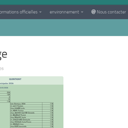
ormations officielles
environnement
Nous contacter
ge
26