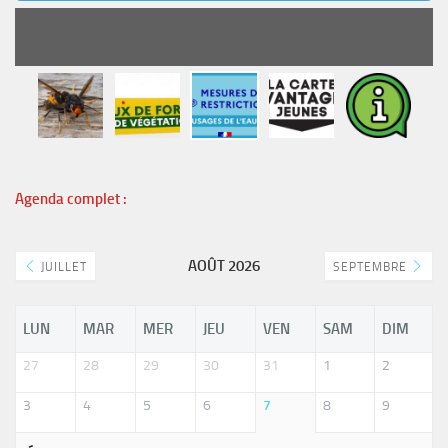
READ MORE
Agenda complet :
AOÛT 2026
JUILLET
SEPTEMBRE
LUN
MAR
MER
JEU
VEN
SAM
DIM
27
28
29
30
31
1
2
3
4
5
6
7
8
9