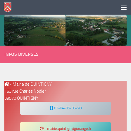
Skip to content
INFOS DIVERSES
- Mairie de QUINTIGNY
153 rue Charles Nodier
39570 QUINTIGNY
03-84-85-06-98
- mairie.quintigny@orange.fr