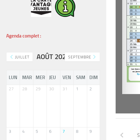
Agenda complet :
AOÛT 2026
JUILLET
SEPTEMBRE
LUN
MAR
MER
JEU
VEN
SAM
DIM
27
28
29
30
31
1
2
3
4
5
6
7
8
9
S