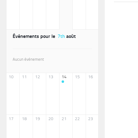
Événements pour le
7th
août
Aucun événement
10
11
12
13
14
15
16
17
18
19
20
21
22
23