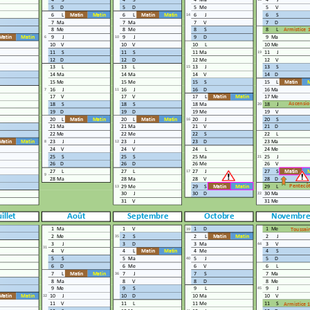
S AVANTAGES
S 2026-2027
MESSAGE DE
PRÉVENTION: JOUETS À
BASE DE SABLE
CONTENANT DE
AD MORE