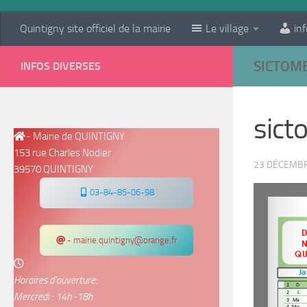
Quintigny site officiel de la mairie
Le village
inf
SICTOM
INFOS DIVERSES
sic
- Mairie de QUINTIGNY
153 rue Charles Nodier
23 DÉCEMB
39570 QUINTIGNY
03-84-85-06-98
- mairie.quintigny@orange.fr
Horaires d’ouverture:
Mercredi : 14h -18h