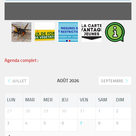
READ MORE
Agenda complet :
AOÛT 2026
JUILLET
SEPTEMBRE
LUN
MAR
MER
JEU
VEN
SAM
DIM
27
28
29
30
31
1
2
3
4
5
6
7
8
9