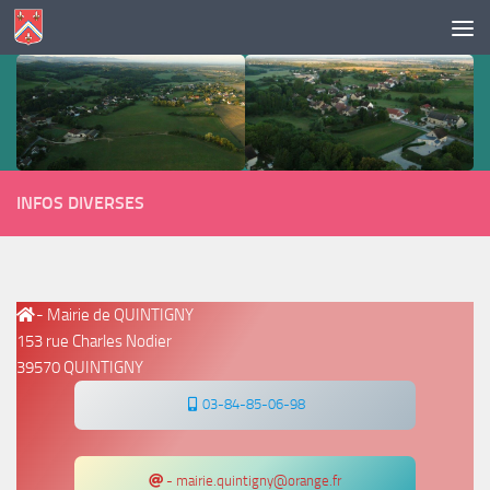
Skip to content
INFOS DIVERSES
- Mairie de QUINTIGNY
153 rue Charles Nodier
39570 QUINTIGNY
03-84-85-06-98
- mairie.quintigny@orange.fr