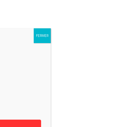
FERMER