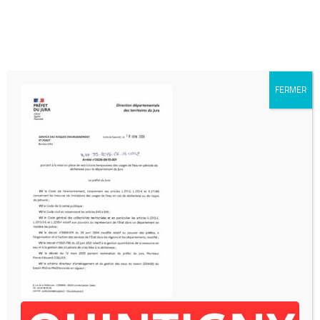
Skip to content
FERMER
INFOS DIVERSES
- Mairie de QUINTIGNY
153 rue Charles Nodier
39570 QUINTIGNY
03-84-85-06-98
- mairie.quintigny@orange.fr