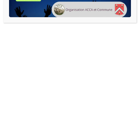
READ MORE
Agenda complet :
AOÛT 2026
JUILLET
SEPTEMBRE
LUN
MAR
MER
JEU
VEN
SAM
DIM
27
28
29
30
31
1
2
3
4
5
6
7
8
9