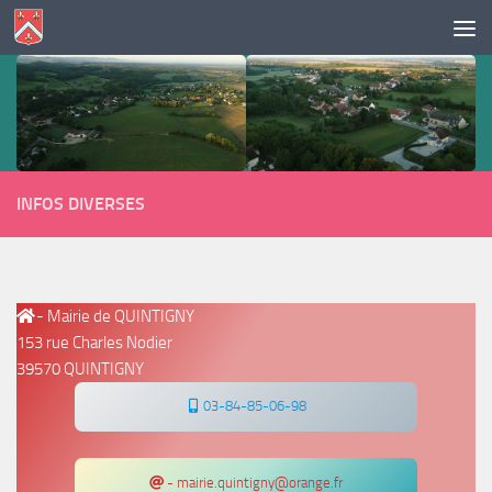
Skip to content
INFOS DIVERSES
- Mairie de QUINTIGNY
153 rue Charles Nodier
39570 QUINTIGNY
03-84-85-06-98
- mairie.quintigny@orange.fr