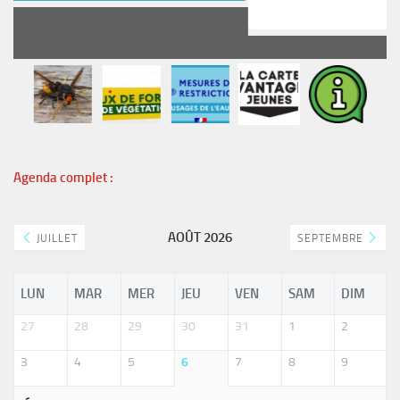
READ MORE
Agenda complet :
AOÛT 2026
JUILLET
SEPTEMBRE
LUN
MAR
MER
JEU
VEN
SAM
DIM
27
28
29
30
31
1
2
3
4
5
6
7
8
9