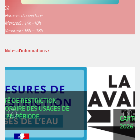
Horaires d’ouverture:
Mercredi : 14h -18h
Vendredi : 16h – 18h
Notes d'informations :
CARTES AVANTAGES JEUNES
2026-2027