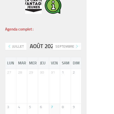
Agenda complet :
AOÛT 2026
JUILLET
SEPTEMBRE
LUN
MAR
MER
JEU
VEN
SAM
DIM
27
28
29
30
31
1
2
3
4
5
6
7
8
9