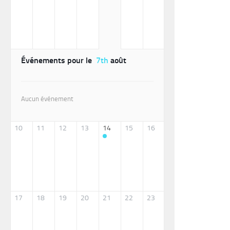
Événements pour le
7th
août
Aucun événement
10
11
12
13
14
15
16
17
18
19
20
21
22
23