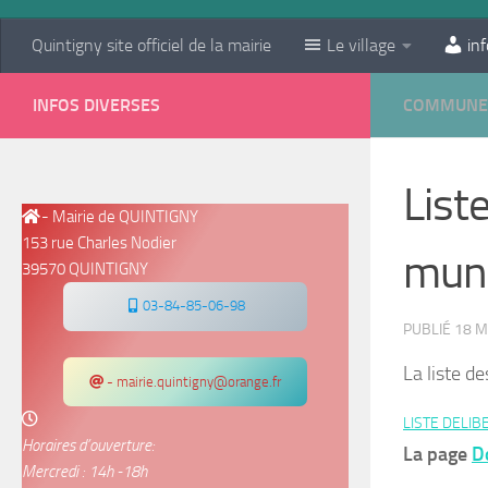
Quintigny site officiel de la mairie
Le village
inf
INFOS DIVERSES
COMMUNE
List
- Mairie de QUINTIGNY
153 rue Charles Nodier
muni
39570 QUINTIGNY
03-84-85-06-98
PUBLIÉ
18 M
La liste d
- mairie.quintigny@orange.fr
LISTE DELIB
Horaires d’ouverture:
La page
D
Mercredi : 14h -18h