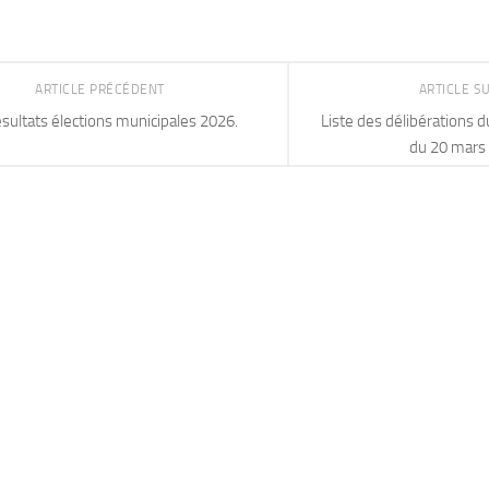
ARTICLE PRÉCÉDENT
ARTICLE S
sultats élections municipales 2026.
Liste des délibérations d
du 20 mars
S AVANTAGES
S 2026-2027
MESSAGE DE
PRÉVENTION: JOUETS À
BASE DE SABLE
CONTENANT DE
AD MORE