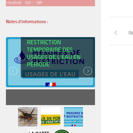
Vendredi : 16h – 18h
Notes d'informations :
Ré
ARRÊTÉ DE
RESTRICTION
TEMPORAIRE DES
USAGES DE L’EAU EN
CARTE
PÉRIODE
JEUNE
READ MORE
RE