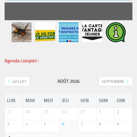
READ MORE
Agenda complet :
AOÛT 2026
JUILLET
SEPTEMBRE
LUN
MAR
MER
JEU
VEN
SAM
DIM
27
28
29
30
31
1
2
3
4
5
6
7
8
9