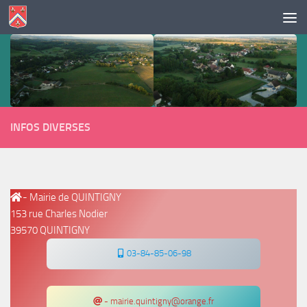
Skip to content
INFOS DIVERSES
- Mairie de QUINTIGNY
153 rue Charles Nodier
39570 QUINTIGNY
03-84-85-06-98
- mairie.quintigny@orange.fr