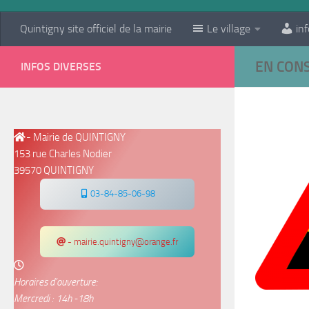
Quintigny site officiel de la mairie
Le village
inf
EN CON
INFOS DIVERSES
- Mairie de QUINTIGNY
153 rue Charles Nodier
39570 QUINTIGNY
03-84-85-06-98
- mairie.quintigny@orange.fr
Horaires d’ouverture:
Mercredi : 14h -18h