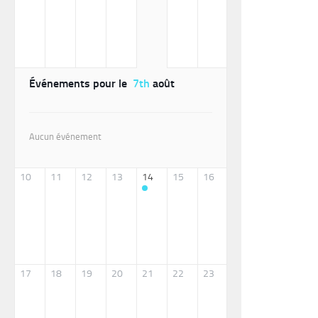
Événements pour le
7th
août
Aucun événement
10
11
12
13
14
15
16
17
18
19
20
21
22
23