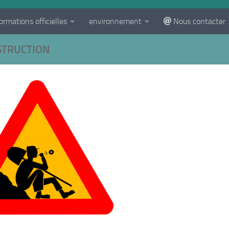
ormations officielles
environnement
Nous contacter
STRUCTION