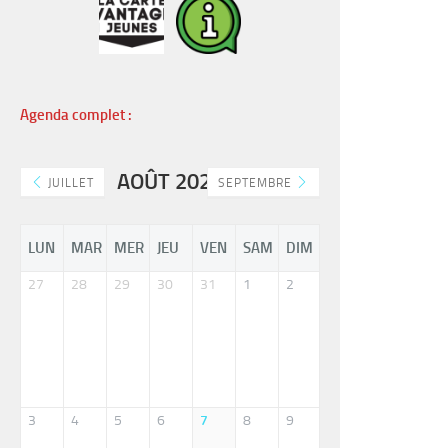
Agenda complet :
AOÛT 2026
JUILLET
SEPTEMBRE
LUN
MAR
MER
JEU
VEN
SAM
DIM
27
28
29
30
31
1
2
3
4
5
6
7
8
9