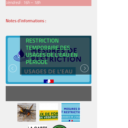
Vendredi : 16h – 18h
Notes d'informations :
ARRÊTÉ DE
RESTRICTION
TEMPORAIRE DES
USAGES DE L’EAU EN
CARTE
PÉRIODE
JEUNE
READ MORE
RE