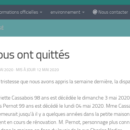
ormations officielles
environnement
Nous contacter
SÉ
nous ont quittés
AI 2020
· MIS À JOUR
12 MAI 2020
 tristesse que nous avons appris la semaine dernière, la disp
ette Cassabois 98 ans est décédée le dimanche 3 mai 2020
s Pernot 99 ans est décédé le lundi 04 mai 2020. Mme Cassa
emeurait jusqu’à il y a quelques années dans la petite maison
nt en cours de rénovation. M. Pernot, personnage plus connu 