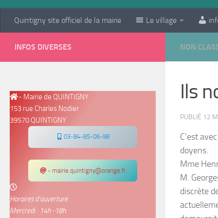
Quintigny site officiel de la mairie
Le village
inf
INFOS DIVERSES
NON CLAS
Ils 
- Mairie de QUINTIGNY
153 rue Charles Nodier
PUBLIÉ
12 M
39570 QUINTIGNY
C’est avec
03-84-85-06-98
doyens.
Mme Henri
- mairie.quintigny@orange.fr
M. George
discrète d
Horaires d’ouverture:
actuelleme
Mercredi : 14h -18h