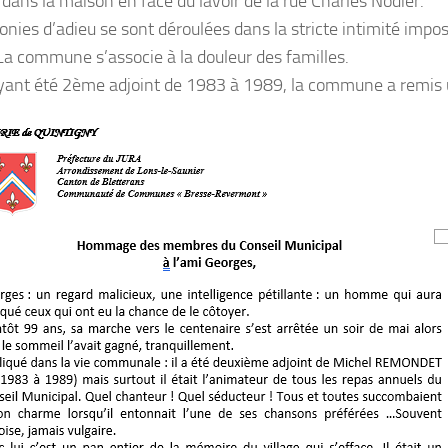
dans la maison en face du lavoir de la rue Charles Nodier.
nies d’adieu se sont déroulées dans la stricte intimité impos
 La commune s’associe à la douleur des familles.
ant été 2ème adjoint de 1983 à 1989, la commune a remis un
S AVANTAGES
S 2026-2027
MESSAGE DE
PRÉVENTION: JOUETS À
BASE DE SABLE
CONTENANT DE
AD MORE