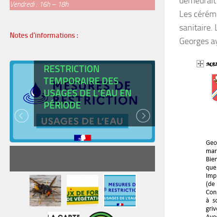
demeurait 
Vendredi : 16h – 18h
Les cérémo
sanitaire.
Notes d'informations :
Georges ay
ARRÊTÉ DE
RESTRICTION
TEMPORAIRE DES
USAGES DE L’EAU EN
CARTE
PÉRIODE
JEUNE
READ MORE
RE