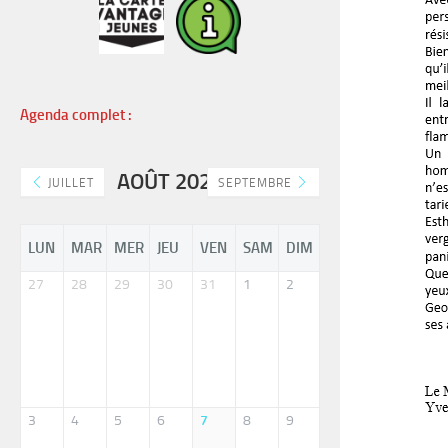
Agenda complet :
AOÛT 2026
JUILLET
SEPTEMBRE
LUN
MAR
MER
JEU
VEN
SAM
DIM
27
28
29
30
31
1
2
3
4
5
6
7
8
9