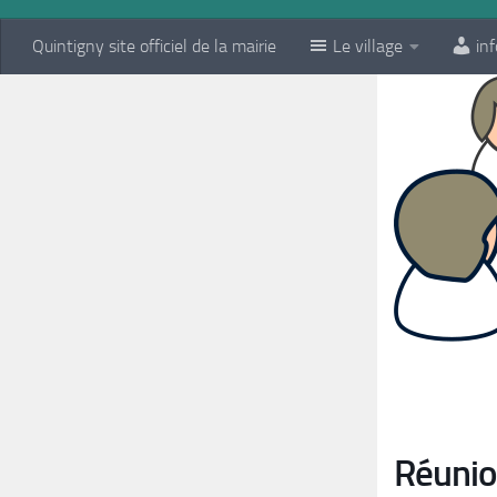
Quintigny site officiel de la mairie
Le village
inf
Réunion