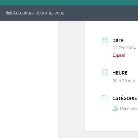
Actualités: abonnez vous
DATE
02 Fév 2024
Expiré!
HEURE
20 h 30 min
CATÉGORIE
Réunions