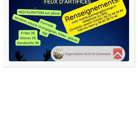
01 avril 2026
convocation conseil municipal 1er avril
2026
Télécharger
DATE
01 Avr 2026
Expiré!
HEURE
20 h 30 min