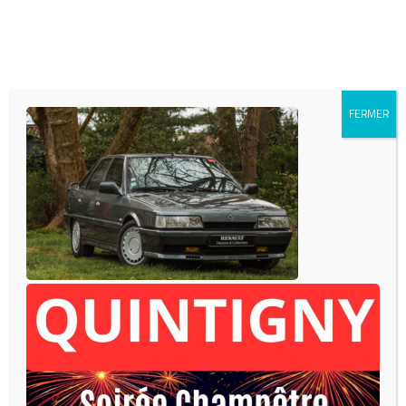
Skip to content
FERMER
INFOS DIVERSES
- Mairie de QUINTIGNY
153 rue Charles Nodier
39570 QUINTIGNY
03-84-85-06-98
- mairie.quintigny@orange.fr