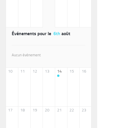
Événements pour le
6th
août
Aucun événement
10
11
12
13
14
15
16
17
18
19
20
21
22
23