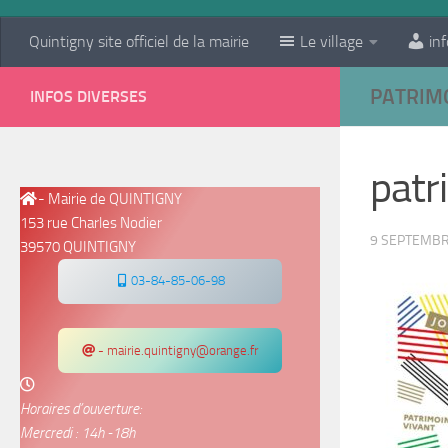
Quintigny site officiel de la mairie
Le village
inf
PATRIM
INFOS DIVERSES
patr
- Mairie de QUINTIGNY
153 rue Charles Nodier
9 SEPTEMBR
39570 QUINTIGNY
03-84-85-06-98
- mairie.quintigny@orange.fr
Horaires d’ouverture:
Mercredi : 14h -18h