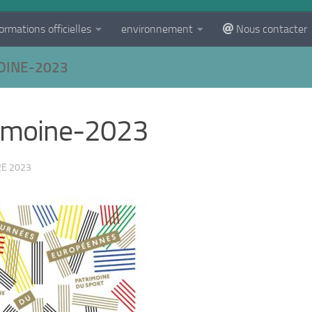
ormations officielles
environnement
Nous contacter
OINE-2023
imoine-2023
E 2023