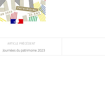
ARTICLE PRÉCÉDENT
S AVANTAGES
Journées du patrimoine 2023
S 2026-2027
MESSAGE DE
PRÉVENTION: JOUETS À
BASE DE SABLE
CONTENANT DE
AD MORE