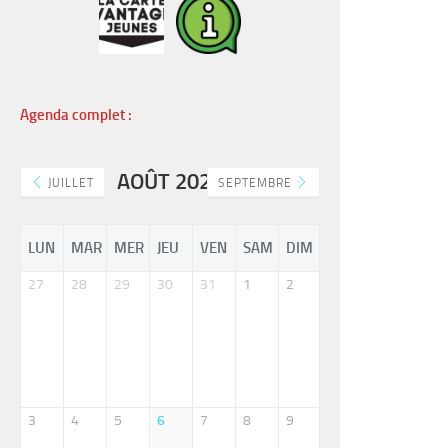
Agenda complet :
AOÛT 2026
JUILLET
SEPTEMBRE
LUN
MAR
MER
JEU
VEN
SAM
DIM
27
28
29
30
31
1
2
3
4
5
6
7
8
9