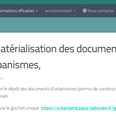
ormations officielles
environnement
Nous contacter
térialisation des documen
banismes,
24
 le dépôt des documents d’urbanismes (permis de construir
isés.
 via le guichet unique:
https://urbanisme.pays-ledonien.fr/