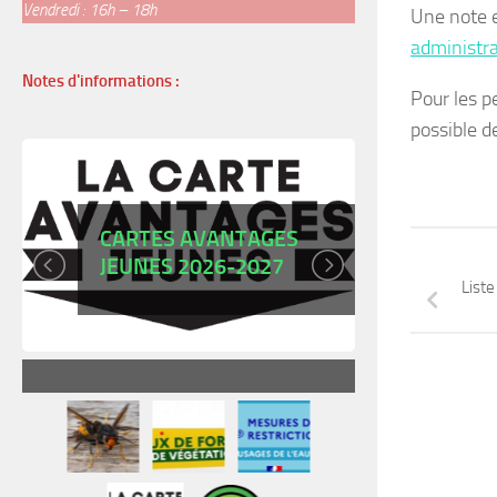
Vendredi : 16h – 18h
Une note e
administra
Notes d'informations :
Pour les p
possible d
PIÉGE
Liste
MESSAGE DE
ASIAT
PRÉVENTION: JOUETS À
BASE DE SABLE
CONTENANT DE