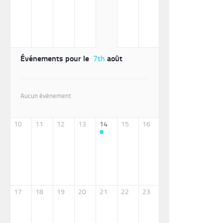
Événements pour le
7th
août
Aucun événement
10
11
12
13
14
15
16
17
18
19
20
21
22
23