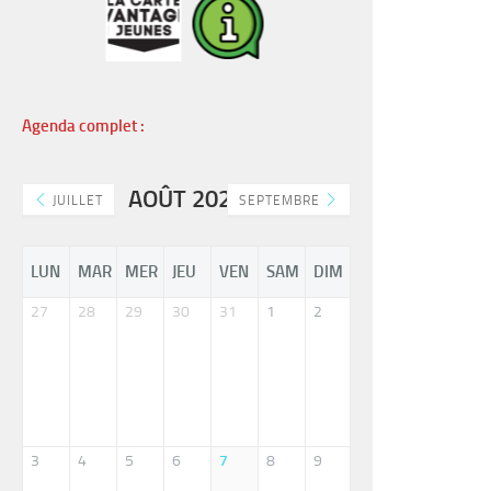
RE
Agenda complet :
READ MORE
AOÛT 2026
JUILLET
SEPTEMBRE
LUN
MAR
MER
JEU
VEN
SAM
DIM
27
28
29
30
31
1
2
3
4
5
6
7
8
9