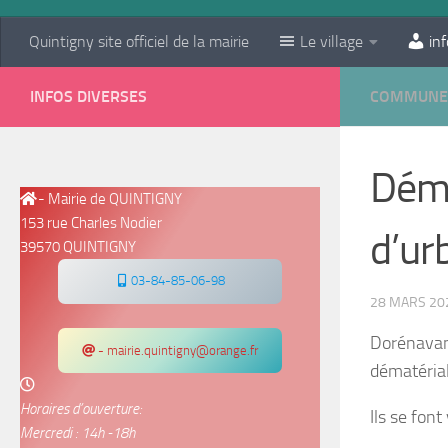
Quintigny site officiel de la mairie
Le village
inf
INFOS DIVERSES
COMMUNE
Déma
- Mairie de QUINTIGNY
153 rue Charles Nodier
d’ur
39570 QUINTIGNY
03-84-85-06-98
28 MARS 20
Dorénavant
- mairie.quintigny@orange.fr
dématérial
Horaires d’ouverture:
Ils se font
Mercredi : 14h -18h