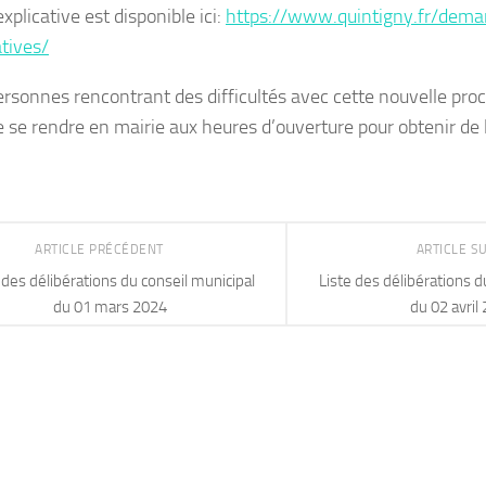
xplicative est disponible ici:
https://www.quintigny.fr/dema
tives/
ersonnes rencontrant des difficultés avec cette nouvelle procé
e se rendre en mairie aux heures d’ouverture pour obtenir de l
ARTICLE PRÉCÉDENT
ARTICLE S
AGE FRELON
 des délibérations du conseil municipal
Liste des délibérations d
IQUE
du 01 mars 2024
du 02 avril