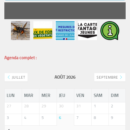
READ MORE
Agenda complet :
AOÛT 2026
JUILLET
SEPTEMBRE
LUN
MAR
MER
JEU
VEN
SAM
DIM
27
28
29
30
31
1
2
3
4
5
6
7
8
9