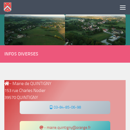
Skip to content
INFOS DIVERSES
- Mairie de QUINTIGNY
153 rue Charles Nodier
39570 QUINTIGNY
03-84-85-06-98
- mairie.quintigny@orange.fr