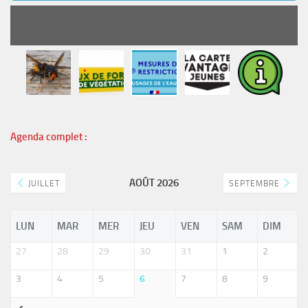
READ MORE
Agenda complet :
AOÛT 2026
JUILLET
SEPTEMBRE
LUN
MAR
MER
JEU
VEN
SAM
DIM
27
28
29
30
31
1
2
3
4
5
6
7
8
9