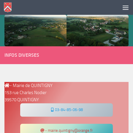
Skip to content
INFOS DIVERSES
- Mairie de QUINTIGNY
153 rue Charles Nodier
39570 QUINTIGNY
03-84-85-06-98
- mairie.quintigny@orange.fr