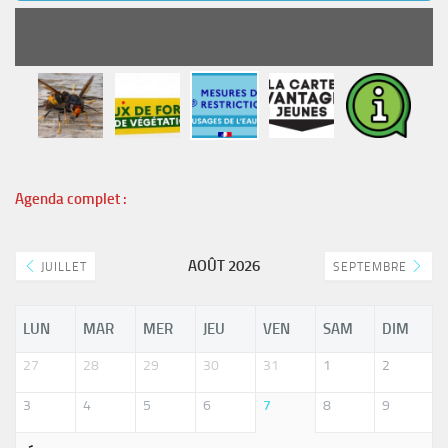
READ MORE
Agenda complet :
AOÛT 2026
JUILLET
SEPTEMBRE
LUN
MAR
MER
JEU
VEN
SAM
DIM
27
28
29
30
31
1
2
3
4
5
6
7
8
9