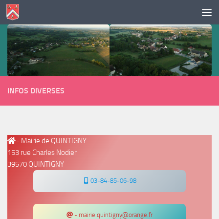
Skip to content
INFOS DIVERSES
- Mairie de QUINTIGNY
153 rue Charles Nodier
39570 QUINTIGNY
03-84-85-06-98
- mairie.quintigny@orange.fr