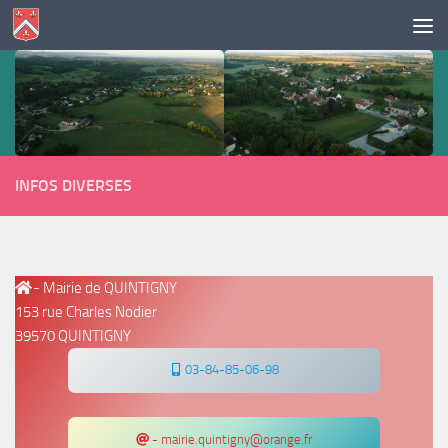
Skip to content
INFOS DIVERSES
- Mairie de QUINTIGNY
153 rue Charles Nodier
39570 QUINTIGNY
03-84-85-06-98
- mairie.quintigny@orange.fr