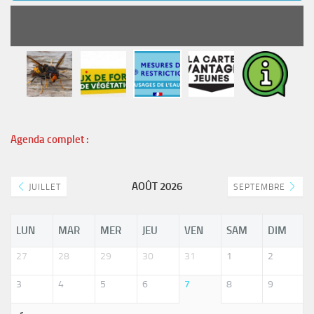
READ MORE
Agenda complet :
AOÛT 2026
JUILLET
SEPTEMBRE
LUN
MAR
MER
JEU
VEN
SAM
DIM
27
28
29
30
31
1
2
3
4
5
6
7
8
9